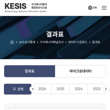
KESIS
국가에너지통계
종합정보시스템
EN
영문
사이트
결과표
소비·조사통계
가구에너지패널조사
데이터 다운로드
결과표
결과표
마이크로데이터
2026
2025
2024
2023
전체
게시판