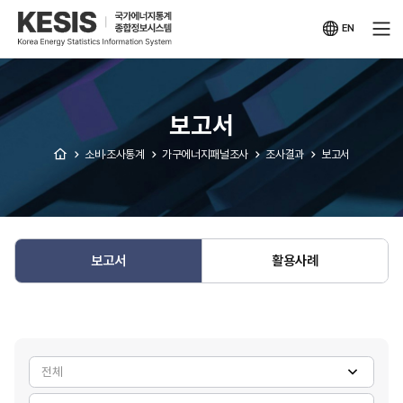
KESIS
국가에너지통계
종합정보시스템
EN
영문
사이트
보고서
소비·조사통계
가구에너지패널조사
조사결과
보고서
보고서
활용사례
게시판
검색