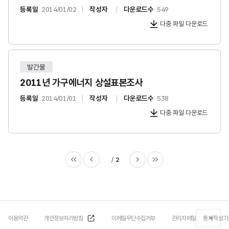
등록일
2014/01/02
작성자
다운로드수
549
다중 파일 다운로드
발간물
2011년 가구에너지 상설표본조사
등록일
2014/01/01
작성자
다운로드수
538
다중 파일 다운로드
2
이용약관
개인정보처리방침
이메일무단수집거부
관리자메일
통계작성기