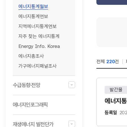
에너지통계월보
에너지통계연보
게시판
지역에너지통계연보
검색
자주 찾는 에너지통계
Energy Info. Korea
에너지총조사
전체
220
건
가구에너지패널조사
수급동향·전망
발간물
에너지통계
에너지인포그래픽
등록일
202
재생에너지 발전단가