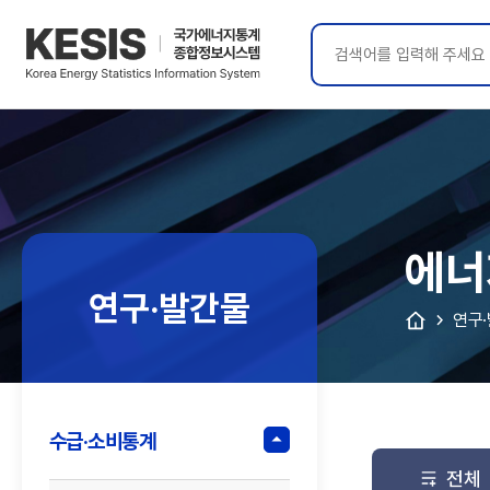
KESIS
국가에너지통계
종합정보시스템
에너
연구·발간물
연구
수급·소비통계
전체