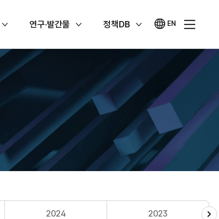
연구·발간물
정책DB
EN
영문
사이트
2024
2023