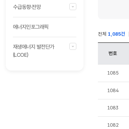
수급동향·전망
·
발간물
검색
에너지인포그래픽
전체
1,085건
재생에너지 발전단가
번호
(LCOE)
최근
1085
연구
·
발간물
1084
목록
-
1083
번호,
제목,
1082
작성자,