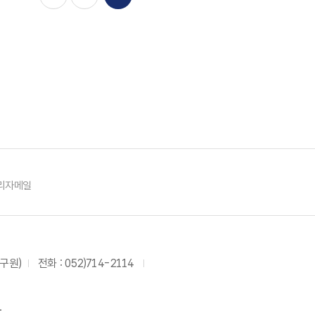
리자메일
연구원)
전화 :
052)714-2114
.