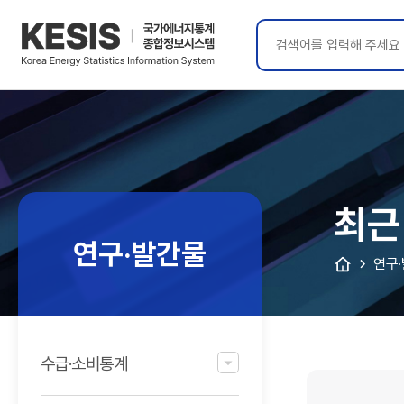
KESIS
국가에너지통계
종합정보시스템
최근
연구·발간물
연구
수급·소비통계
최근
연구