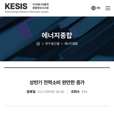
KESIS
국가에너지통계
종합정보시스템
EN
영문
사이트
에너지종합
연구·발간물
에너지종합
상반기 전력소비 완만한 증가
등록일
2017/09/05 00:00
조회수
396