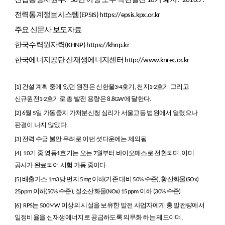
산업통상자원부. “30년 이상 노후 석탄발전 10기 폐지.” 2016.7.
전력통계정보시스템(EPSIS) https://epsis.kpx.or.kr
주요 신문사 보도자료
한국수력원자력(KHNP) https://khnp.kr
한국에너지공단 신재생에너지센터
http://www.knrec.or.kr
[1]
건설 계획 중에 있던 원전은 신한울3·4호기, 천지1·2호기 그리고
신규원전1·2호기로 총 발전 용량은 8.8GW에 달한다.
[2]
6월 5일 가동중지 가처분신청 심리가 서울고등 법원에서 열렸으나
판결이 나지 않았다.
[3]
전력 수급 불안 우려로 이번 셧다운에는 제외됨
[4]
10기 중 영동1호기는 오는 7월부터 바이오매스로 전환되며, 이미
공사가 완료되어 시험 가동 중이다.
[5]
배출가스 1m3당 먼지 5mg 이하(기존 대비 50% 수준), 황산화물(SOx)
25ppm 이하(50% 수준), 질소산화물(NOx) 15ppm 이하 (30% 수준)
[6]
RPS는 500MW 이상의 시설을 보유한 발전 사업자에게 총 발전량에서
일정비율을 신재생에너지로 공급하도록 의무화 하는 제도이며,