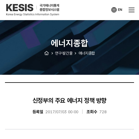
KESIS
국가에너지통계
종합정보시스템
EN
영문
사이트
에너지종합
연구·발간물
에너지종합
신정부의 주요 에너지 정책 방향
등록일
2017/07/03 00:00
조회수
728