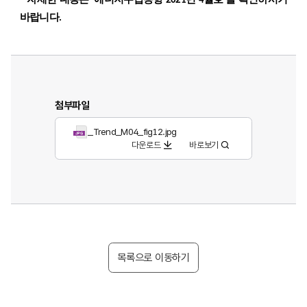
* 자세한 내용은
'에너지수급동향 2021년 4월호'
를 확인하시기
바랍니다.
첨부파일
_Trend_M04_fig12.jpg
다운로드
바로보기
목록으로 이동하기