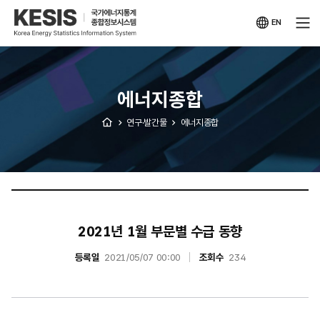
KESIS
국가에너지통계
종합정보시스템
EN
영문
사이트
에너지종합
연구·발간물
에너지종합
2021년 1월 부문별 수급 동향
등록일
2021/05/07 00:00
조회수
234