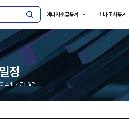
에너지수급통계
소비·조사통계
일정
IS 소개
공표일정