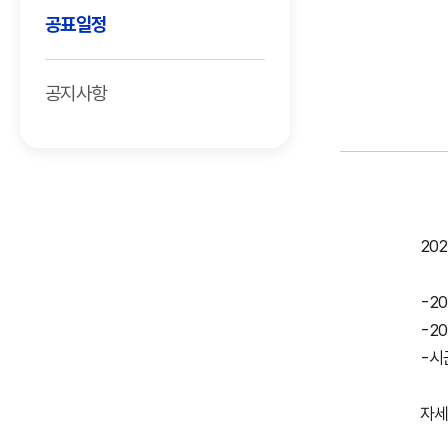
공표일정
공지사항
20
-2
-2
-시
자세