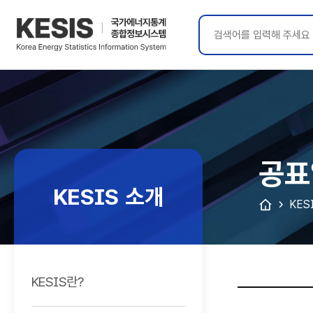
KESIS
국가에너지통계
종합정보시스템
공표
KESIS 소개
KES
KESIS란?