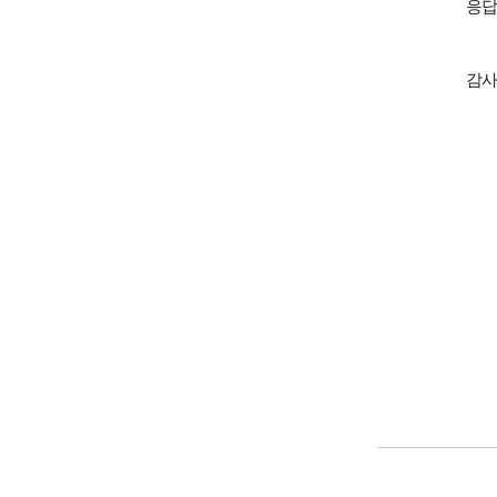
응답
감사
□ 
□ 기간
□ 
□ 