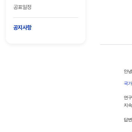
공표일정
공지사항
안녕
국가
연구
지속
답변