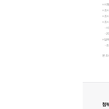
○ 시
○ 조
○ 조
○ 조
- 사
- 20
○ 답
- 조
본 조
첨