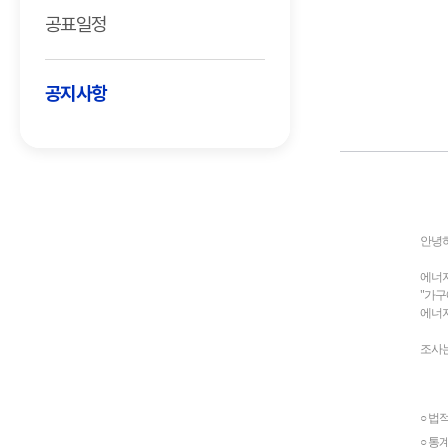
공표일정
공지사항
안녕
에너
"가
에너지
조사는
○ 법
○ 통