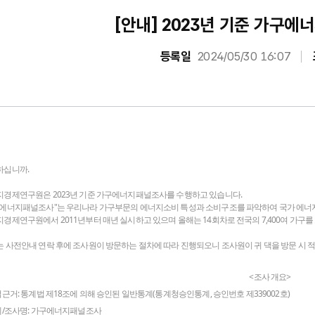
[안내] 2023년 기준 가구
등록일
2024/05/30 16:07
하십니까.
지경제연구원은 2023년 기준 가구에너지패널조사를 수행하고 있습니다.
구에너지패널조사"는 우리나라 가구부문의 에너지소비 특성과 소비구조를 파악하여 국가 에너
경제연구원에서 2011년부터 매년 실시하고 있으며 올해는 14회차로 전국의 7,400여 가구를
 사전안내 연락 후에 조사원이 방문하는 절차에 따라 진행되오니 조사원이 귀 댁을 방문 시 
<조사 개요>
적근거: 통계법 제18조에 의해 승인된 일반통계(통계청승인통계, 승인번호 제339002호)
계/조사명: 가구에너지패널조사