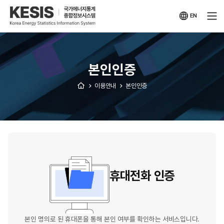
KESIS
국가에너지통계
종합정보시스템
EN
영문
사이트
본인인증
이용안내
본인인증
휴대전화 인증
본인 명의로 된 휴대폰을 통해 본인 여부를 확인하는 서비스입니다.