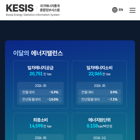
KESIS
국가에너지통계
종합정보시스템
EN
영문
사이트
이달의
에너지밸런스
일차에너지공급
일차에너지소비
20,751
22,065
천 toe
천 toe
2026.05
2026.05
전월대비
-5.9%
전월대비
0.9%
전년동월대비
-10.0%
전년동월대비
-7.3%
최종소비
에너지원단위
14,598
0.138
천 toe
toe/백만원
2026.05
2026 1Q