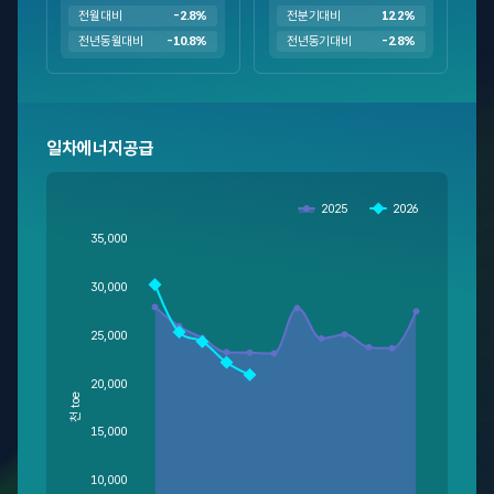
전월대비
-2.8%
전분기대비
12.2%
전년동월대비
-10.8%
전년동기대비
-2.8%
일차에너지공급
Chart
Chart with 2 data series.
2025
2026
View as data table, Chart
The chart has 1 X axis displaying categories.
35,000
The chart has 1 Y axis displaying 천 toe. Data ranges from 20751 to
30,000
25,000
20,000
천 toe
15,000
10,000