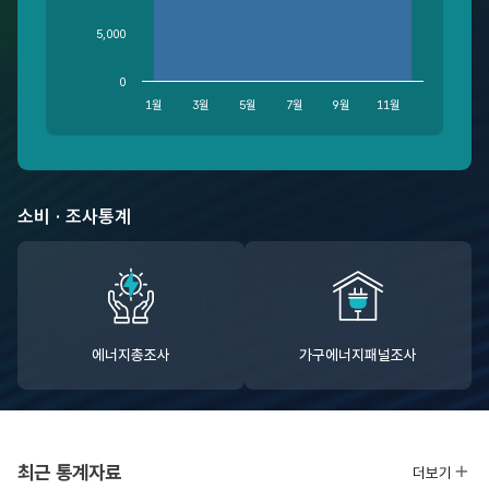
5,000
0
1월
3월
5월
7월
9월
11월
End of interactive chart.
소비 · 조사통계
에너지총조사
가구에너지패널조사
최근 통계자료
더보기