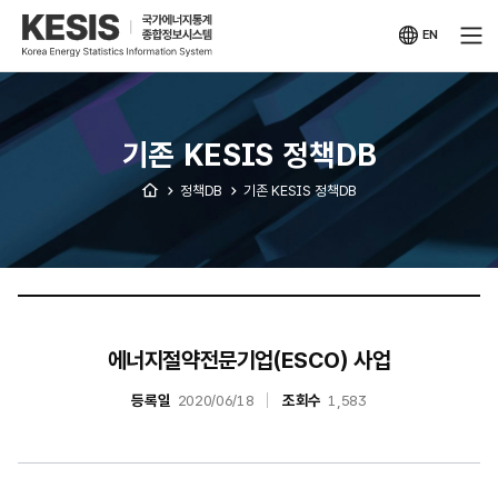
KESIS
국가에너지통계
종합정보시스템
EN
영문
사이트
기존 KESIS 정책DB
정책DB
기존 KESIS 정책DB
에너지절약전문기업(ESCO) 사업
등록일
2020/06/18
조회수
1,583