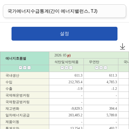
국가에너지수급통계(간이 에너지밸런스, TJ)
설정
2026. 05
p)
에너지흐름별
석탄및석탄제품
무연탄
국
국내생산
611.3
611.3
수입
212,705.4
4,785.3
수출
-1.9
-1.2
국제해운벙커링
-
-
국제항공벙커링
-
-
재고변화
-9,829.5
394.4
일차에너지공급
203,485.2
5,789.8
제품이동
-
-
통계오차
13,254.3
493.7