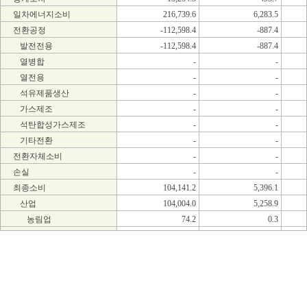
일차에너지소비
216,739.6
6,283.5
전환공정
-112,598.4
-887.4
발전전용
-112,598.4
-887.4
열병합
-
-
열전용
-
-
석유제품생산
-
-
가스제조
-
-
석탄합성가스제조
-
-
기타전환
-
-
전환자체소비
-
-
손실
-
-
최종소비
104,141.2
5,396.1
산업
104,004.0
5,258.9
농림업
74.2
0.3
어업
-
-
광업
-
-
제조업
103,929.6
5,258.6
식품및담배
9.0
-
섬유및가죽
2,293.3
-