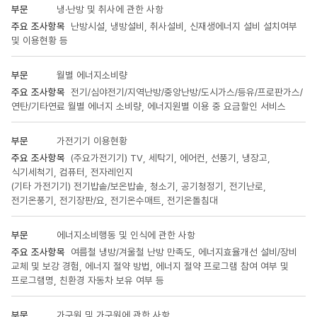
항목에
냉·난방 및 취사에 관한 사항
대한
난방시설, 냉방설비, 취사설비, 신재생에너지 설비 설치여부
표입니다.
및 이용현황 등
월별 에너지소비량
전기/심야전기/지역난방/중앙난방/도시가스/등유/프로판가스/
연탄/기타연료 월별 에너지 소비량, 에너지원별 이용 중 요금할인 서비스
가전기기 이용현황
(주요가전기기) TV, 세탁기, 에어컨, 선풍기, 냉장고,
식기세척기, 컴퓨터, 전자레인지
(기타 가전기기) 전기밥솥/보온밥솥, 청소기, 공기청정기, 전기난로,
전기온풍기, 전기장판/요, 전기온수매트, 전기온돌침대
에너지소비행동 및 인식에 관한 사항
여름철 냉방/겨울철 난방 만족도, 에너지효율개선 설비/장비
교체 및 보강 경험, 에너지 절약 방법, 에너지 절약 프로그램 참여 여부 및
프로그램명, 친환경 자동차 보유 여부 등
가구원 및 가구원에 관한 사항