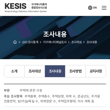
KESIS
국가에너지통계
종합정보시스템
EN
영문
사이트
조사내용
소비·조사통계
가구에너지패널조사
조사개요
조사내용
소개
조사대상
조사내용
조사방법
공지사항
조사개요
주택에 관한 사항
조사항목:
부문,
주택종류, 주택층수, 주택방향, 외벽 수, 준공년도, 주거용
주요
전용면적, 방/거실/욕실 수, 외벽창문 수, 주택입주형태, 이사 계획 등
조사